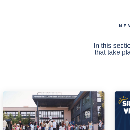
NE
In this secti
that take pl