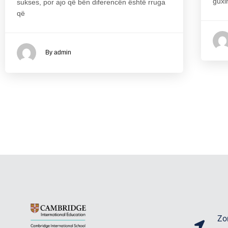
guxi
sukses, por ajo që bën diferencën është rruga
që
By admin
Zo