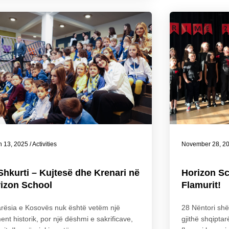
h 13, 2025
/
Activities
November 28, 2
Shkurti – Kujtesë dhe Krenari në
Horizon Sc
izon School
Flamurit!
rësia e Kosovës nuk është vetëm një
28 Nëntori shë
nt historik, por një dëshmi e sakrificave,
gjithë shqipta