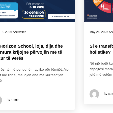
18, 2025
/
Activities
May 26, 2025
/
Ac
Horizon School, loja, dija dhe
Si e trans
ntura krijojnë përvojën më të
holistike?
ur të verës
Në një botë k
shpejtësi mar
 është një periudhë magjike për fëmijët. Ajo
jetë më vetëm
et me lirinë, me lojën dhe me kurreshtjen
të
By ad
By admin