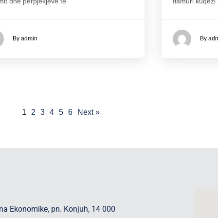
mit dhe përpjekjeve të
flamuri kuqezi
By admin
By ad
1
2
3
4
5
6
Next »
na Ekonomike, pn. Konjuh, 14 000