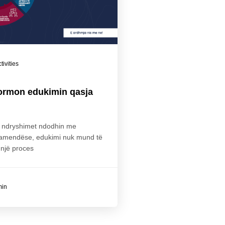
tivities
formon edukimin qasja
u ndryshimet ndodhin me
ramendëse, edukimi nuk mund të
 një proces
min