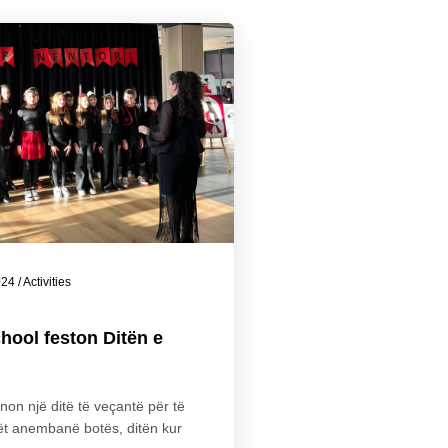
024
/
Activities
hool feston Ditën e
non një ditë të veçantë për të
rët anembanë botës, ditën kur