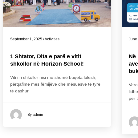
September 1, 2025
/
Activities
June 
1 Shtator, Dita e parë e vitit
Në 
shkollor në Horizon School!
ave
buk
Viti i ri shkollor nisi me shumë buqeta lulesh,
përqafime mes fëmijëve dhe mësuesve të tyre
Vera
të dashur.
lidh
për 
By admin