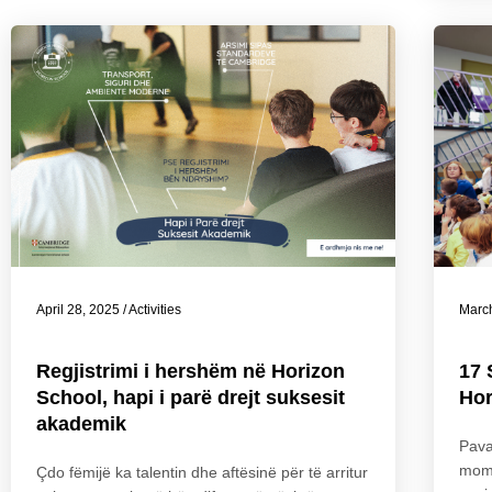
April 28, 2025
/
Activities
Marc
Regjistrimi i hershëm në Horizon
17 
School, hapi i parë drejt suksesit
Hor
akademik
Pava
mome
Çdo fëmijë ka talentin dhe aftësinë për të arritur