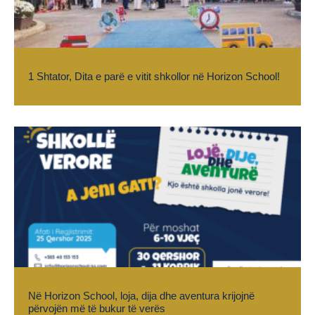
1 Shtator, Dita e parë e vitit shkollor në Horizon School!
Në Horizon School, loja, dija dhe aventura krijojnë
përvojën më të bukur të verës