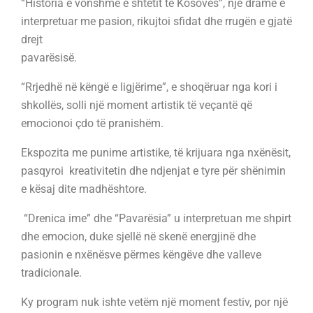
“Historia e vonshme e shtetit të Kosovës”, një dramë e
interpretuar me pasion, rikujtoi sfidat dhe rrugën e gjatë
drejt
pavarësisë.
“Rrjedhë në këngë e ligjërime”, e shoqëruar nga kori i
shkollës, solli një moment artistik të veçantë që
emocionoi çdo të pranishëm.
Ekspozita me punime artistike, të krijuara nga nxënësit,
pasqyroi kreativitetin dhe ndjenjat e tyre për shënimin
e kësaj dite madhështore.
“Drenica ime” dhe “Pavarësia” u interpretuan me shpirt
dhe emocion, duke sjellë në skenë energjinë dhe
pasionin e nxënësve përmes këngëve dhe valleve
tradicionale.
Ky program nuk ishte vetëm një moment festiv, por një