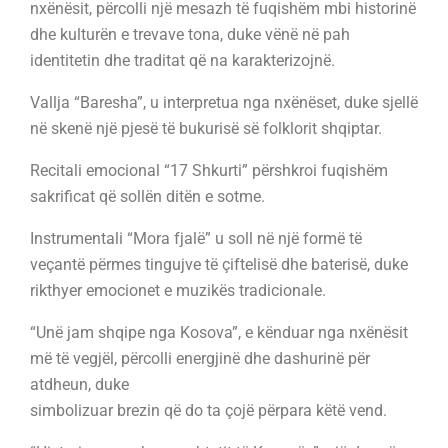
nxënësit, përcolli një mesazh të fuqishëm mbi historinë
dhe kulturën e trevave tona, duke vënë në pah
identitetin dhe traditat që na karakterizojnë.
Vallja “Baresha”, u interpretua nga nxënëset, duke sjellë
në skenë një pjesë të bukurisë së folklorit shqiptar.
Recitali emocional “17 Shkurti” përshkroi fuqishëm
sakrificat që sollën ditën e sotme.
Instrumentali “Mora fjalë” u soll në një formë të
veçantë përmes tingujve të çiftelisë dhe baterisë, duke
rikthyer emocionet e muzikës tradicionale.
“Unë jam shqipe nga Kosova”, e kënduar nga nxënësit
më të vegjël, përcolli energjinë dhe dashurinë për
atdheun, duke
simbolizuar brezin që do ta çojë përpara këtë vend.