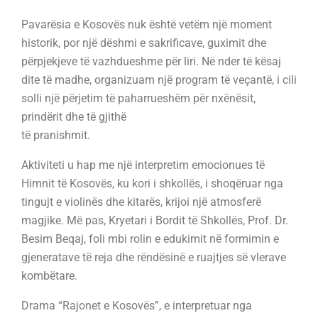
Pavarësia e Kosovës nuk është vetëm një moment
historik, por një dëshmi e sakrificave, guximit dhe
përpjekjeve të vazhdueshme për liri. Në nder të kësaj
dite të madhe, organizuam një program të veçantë, i cili
solli një përjetim të paharrueshëm për nxënësit,
prindërit dhe të gjithë
të pranishmit.
Aktiviteti u hap me një interpretim emocionues të
Himnit të Kosovës, ku kori i shkollës, i shoqëruar nga
tingujt e violinës dhe kitarës, krijoi një atmosferë
magjike. Më pas, Kryetari i Bordit të Shkollës, Prof. Dr.
Besim Beqaj, foli mbi rolin e edukimit në formimin e
gjeneratave të reja dhe rëndësinë e ruajtjes së vlerave
kombëtare.
Drama “Rajonet e Kosovës”, e interpretuar nga