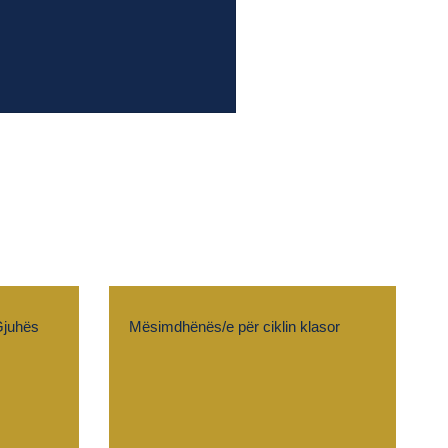
Gjuhës
Mësimdhënës/e për ciklin klasor