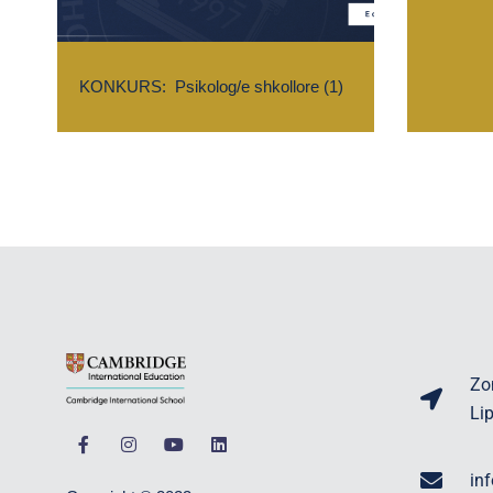
KONKURS: Psikolog/e shkollore (1)
Zo
Li
in