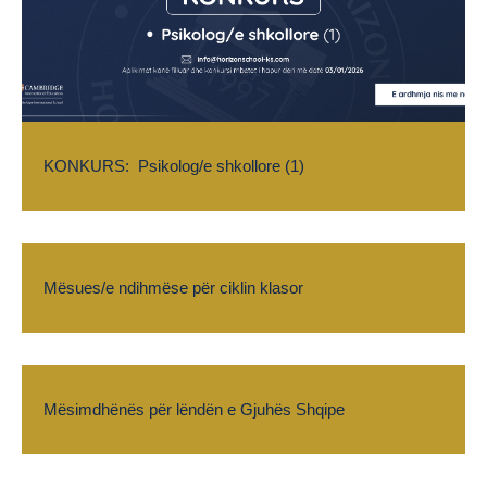
KONKURS: Psikolog/e shkollore (1)
Mësues/e ndihmëse për ciklin klasor
Mësimdhënës për lëndën e Gjuhës Shqipe