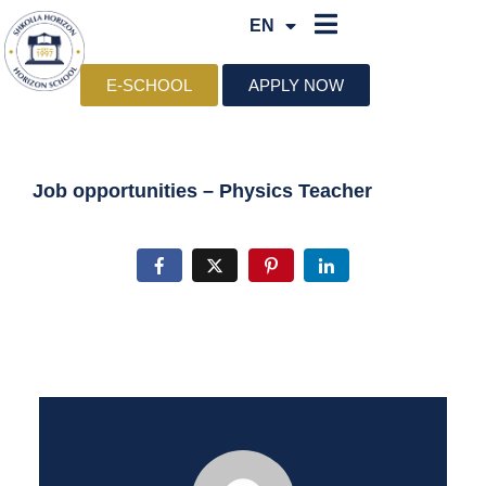
EN
SQ
E-SCHOOL
APPLY NOW
Physics Teacher
Job opportunities – Physics Teacher